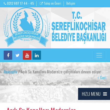
0312 687 17 44 - 45
Talep ve Öneri
İletişim
Anasayfa
/ Açık Su Kanalları Modernize çalışmaları devam ediyor
Geri
HIZLI MENU