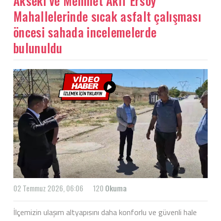
Akseki ve Mehmet Akif Ersoy
Mahallelerinde sıcak asfalt çalışması
öncesi sahada incelemelerde
bulunuldu
02 Temmuz 2026, 06:06
120
Okuma
İlçemizin ulaşım altyapısını daha konforlu ve güvenli hale