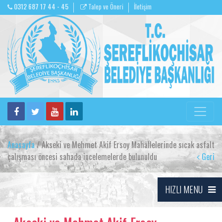
0312 687 17 44 - 45
Talep ve Öneri
İletişim
Anasayfa
/ Akseki ve Mehmet Akif Ersoy Mahallelerinde sıcak asfalt
çalışması öncesi sahada incelemelerde bulunuldu
Geri
HIZLI MENU