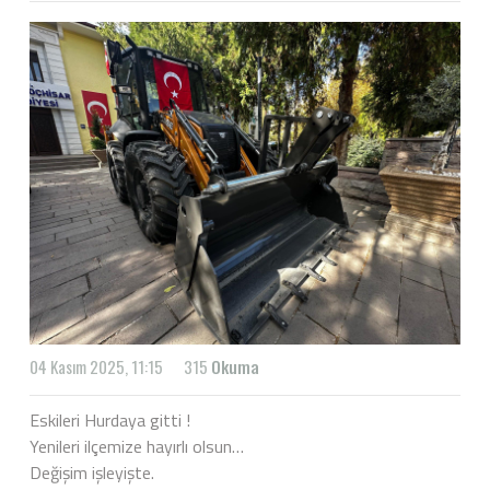
04 Kasım 2025, 11:15
315
Okuma
Eskileri Hurdaya gitti !
Yenileri ilçemize hayırlı olsun…
Değişim işleyişte.