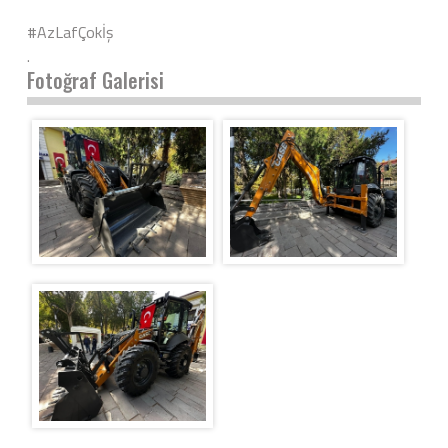
#AzLafÇokİş
.
Fotoğraf Galerisi