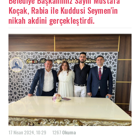
Belediye Başkanımız Sayın Mustafa
Koçak, Rabia ile Kuddusi Seymen'in
nikah akdini gerçekleştirdi.
17 Nisan 2024, 10:29
1267
Okuma