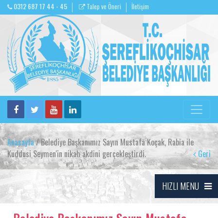
0312 687 17 44 - 45
Talep ve Öneri
İletişim
Anasayfa
/ Belediye Başkanımız Sayın Mustafa Koçak, Rabia ile
Kuddusi Seymen'in nikah akdini gerçekleştirdi.
Geri
HIZLI MENU