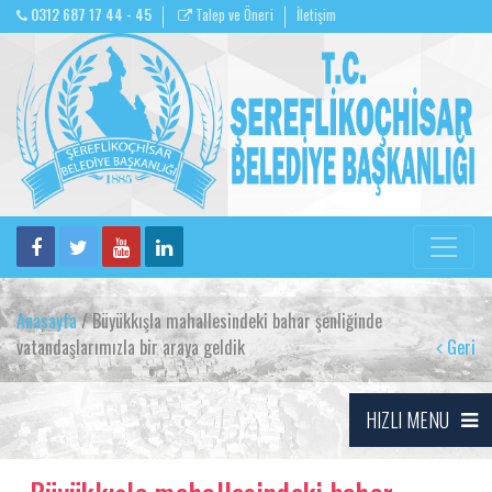
0312 687 17 44 - 45
Talep ve Öneri
İletişim
Anasayfa
/ Büyükkışla mahallesindeki bahar şenliğinde
vatandaşlarımızla bir araya geldik
Geri
HIZLI MENU