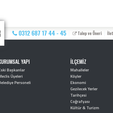
0312 687 17 44 - 45
Talep ve Öneri
İle
KURUMSAL YAPI
İLÇEMİZ
Eski Başkanlar
Mahalleler
Meclis Üyeleri
Köyler
Belediye Personeli
Ekonomi
Gezilecek Yerler
Tarihçesi
Coğrafyası
Kültür & Turizm