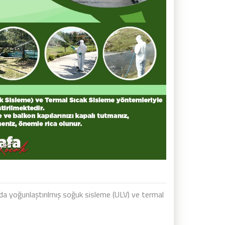
da yoğunlaştırılmış soğuk sisleme (ULV) ve termal