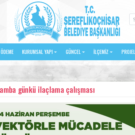
E ÖDEME
KURUMSAL YAPI
GÜNCEL
İLÇEMİZ
PROJE
amba günkü ilaçlama çalışması