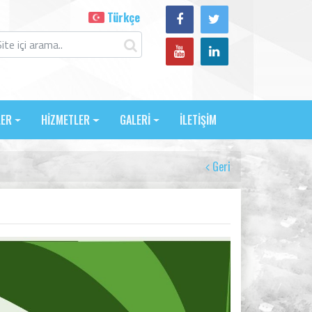
Türkçe
LER
HİZMETLER
GALERİ
İLETİŞİM
Geri