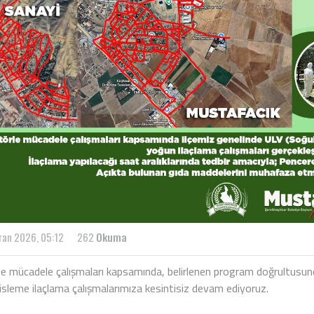
ran 2026, 05:12
262
Okuma
le mücadele çalışmaları kapsamında, belirlenen program doğrultusun
sisleme ilaçlama çalışmalarımıza kesintisiz devam ediyoruz.