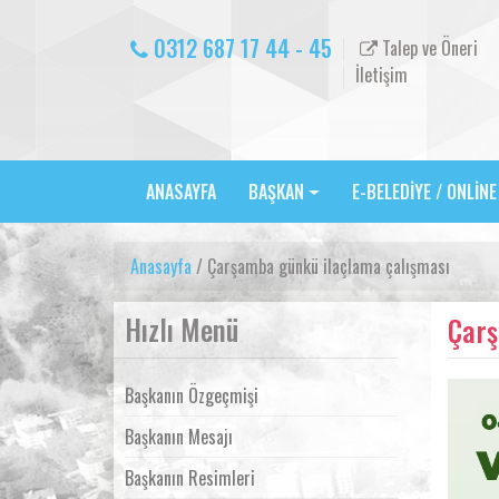
0312 687 17 44 - 45
Talep ve Öneri
İletişim
ANASAYFA
BAŞKAN
E-BELEDİYE / ONLİN
Anasayfa
/ Çarşamba günkü ilaçlama çalışması
Hızlı Menü
Çarş
Başkanın Özgeçmişi
Başkanın Mesajı
Başkanın Resimleri