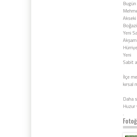
Bugün 
Mehmet
Akseki
Boğazi
Yeni Sa
Akşam 
Hürriy
Yeni
Sabit a
İlçe me
kırsal 
Daha sa
Huzur 
.
Fotoğ