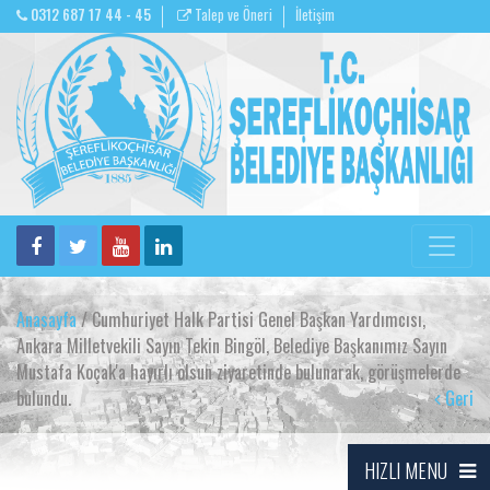
0312 687 17 44 - 45
Talep ve Öneri
İletişim
Anasayfa
/ Cumhuriyet Halk Partisi Genel Başkan Yardımcısı,
Ankara Milletvekili Sayın Tekin Bingöl, Belediye Başkanımız Sayın
Mustafa Koçak'a hayırlı olsun ziyaretinde bulunarak, görüşmelerde
bulundu.
Geri
HIZLI MENU