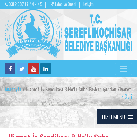
0312 687 17 44 - 45
Talep ve Öneri
İletişim
Anasayfa
/ Hizmet-İş Sendikası 8 No’lu Şube Başkanlığından Ziyaret
Geri
HIZLI MENU