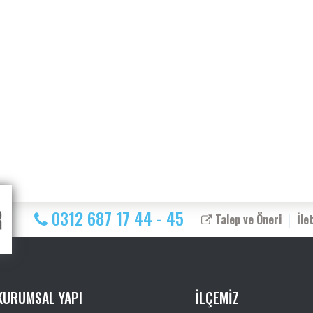
0312 687 17 44 - 45
Talep ve Öneri
İle
KURUMSAL YAPI
İLÇEMİZ