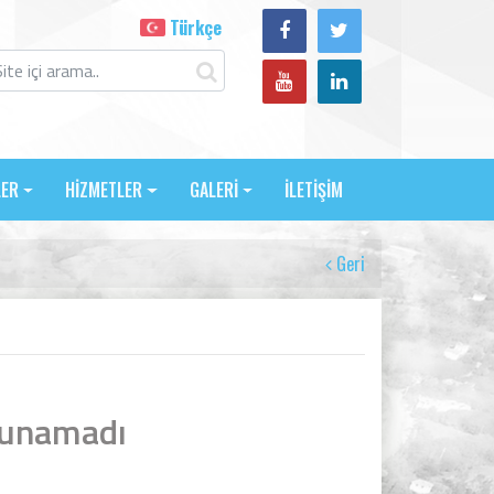
Türkçe
LER
HİZMETLER
GALERİ
İLETİŞİM
Geri
lunamadı