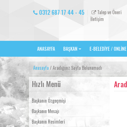
0312 687 17 44 - 45
Talep ve Öneri
İletişim
ANASAYFA
BAŞKAN
E-BELEDİYE / ONLİN
Anasayfa
/ Aradığınız Sayfa Bulunamadı
Hızlı Menü
Arad
Başkanın Özgeçmişi
Başkanın Mesajı
Başkanın Resimleri