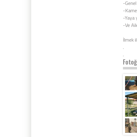
-Genel 
-Kamel
-Yaya y
-Ve Ail
İlmek i
.
.
Fotoğ