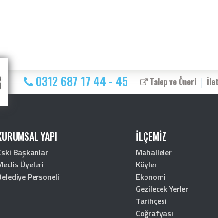
0312 687 17 44 - 45
Talep ve Öneri
İle
KURUMSAL YAPI
İLÇEMİZ
Eski Başkanlar
Mahalleler
Meclis Üyeleri
Köyler
Belediye Personeli
Ekonomi
Gezilecek Yerler
Tarihçesi
Coğrafyası