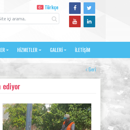
Türkçe
LER
HİZMETLER
GALERİ
İLETİŞİM
Geri
 ediyor