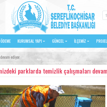
E ÖDEME
KURUMSAL YAPI
GÜNCEL
İLÇEMİZ
PROJE
ı devam ediyor
mizdeki parklarda temizlik çalışmaları devam