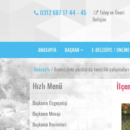
0312 687 17 44 - 45
Talep ve Öneri
İletişim
ANASAYFA
BAŞKAN
E-BELEDİYE / ONLİN
Anasayfa
/ İlçemizdeki parklarda temizlik çalışmalar
Hızlı Menü
İlçe
Başkanın Özgeçmişi
Başkanın Mesajı
Başkanın Resimleri