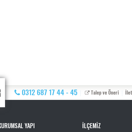
0312 687 17 44 - 45
Talep ve Öneri
İle
KURUMSAL YAPI
İLÇEMİZ