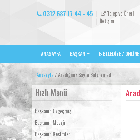
0312 687 17 44 - 45
Talep ve Öneri
İletişim
ANASAYFA
BAŞKAN
E-BELEDİYE / ONLİN
Anasayfa
/ Aradığınız Sayfa Bulunamadı
Hızlı Menü
Arad
Başkanın Özgeçmişi
Başkanın Mesajı
Başkanın Resimleri