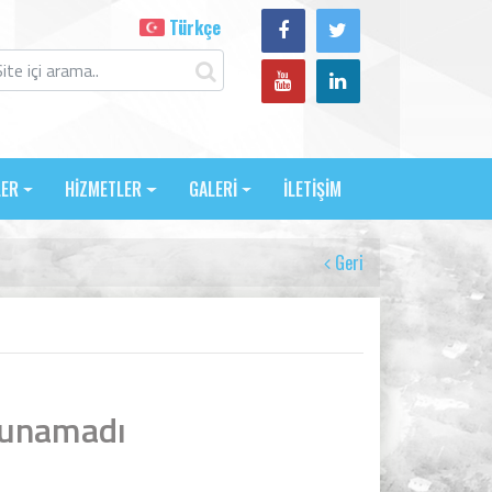
Türkçe
LER
HİZMETLER
GALERİ
İLETİŞİM
Geri
lunamadı