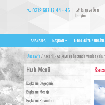
0312 687 17 44 - 45
Talep ve Öneri
İletişim
ANASAYFA
BAŞKAN
E-BELEDİYE / ONLİN
Anasayfa
/ Kacarlı - Acıkuyu su hattında yapılan çalış
Hızlı Menü
Kaca
Başkanın Özgeçmişi
Başkanın Mesajı
Başkanın Resimleri