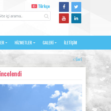
Türkçe
LER
HİZMETLER
GALERİ
İLETİŞİM
Geri
incelendi