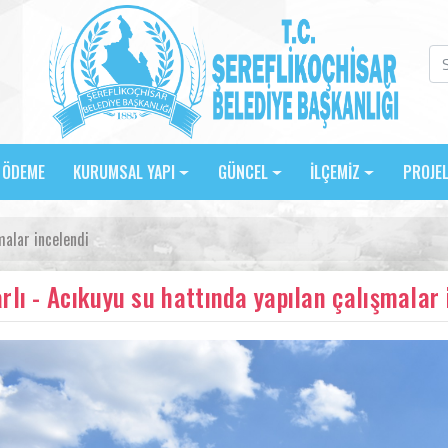
E ÖDEME
KURUMSAL YAPI
GÜNCEL
İLÇEMİZ
PROJE
malar incelendi
rlı - Acıkuyu su hattında yapılan çalışmalar 