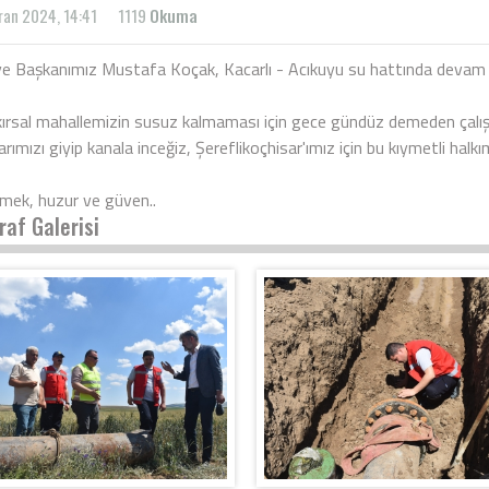
ran 2024, 14:41
1119
Okuma
ye Başkanımız Mustafa Koçak, Kacarlı - Acıkuyu su hattında devam ed
 kırsal mahallemizin susuz kalmaması için gece gündüz demeden çalış
rımızı giyip kanala inceğiz, Şereflikoçhisar'ımız için bu kıymetli halk
lmek, huzur ve güven..
raf Galerisi