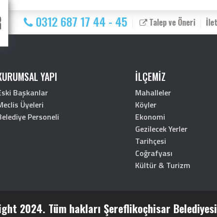
0312 687 17 44 - 45
Talep ve Öneri
İle
KURUMSAL YAPI
İLÇEMİZ
Eski Başkanlar
Mahalleler
Meclis Üyeleri
Köyler
Belediye Personeli
Ekonomi
Gezilecek Yerler
Tarihçesi
Coğrafyası
Kültür & Turizm
ght 2024. Tüm hakları Şereflikoçhisar Belediyesin