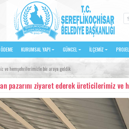
E ÖDEME
KURUMSAL YAPI
GÜNCEL
İLÇEMİZ
PROJE
iz ve hemşehrilerimizle bir araya geldik
an pazarını ziyaret ederek üreticilerimiz ve 