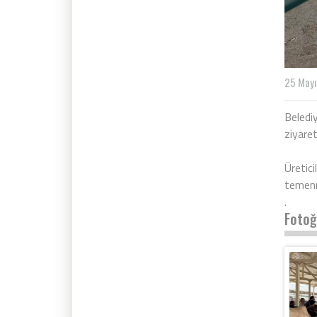
25 Mayı
Beledi
ziyaret
Üretici
temenn
.
Fotoğ