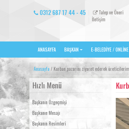
0312 687 17 44 - 45
Talep ve Öneri
İletişim
ANASAYFA
BAŞKAN
E-BELEDİYE / ONLİN
Anasayfa
/ Kurban pazarını ziyaret ederek üreticilerim
Hızlı Menü
Kurb
Başkanın Özgeçmişi
Başkanın Mesajı
Başkanın Resimleri