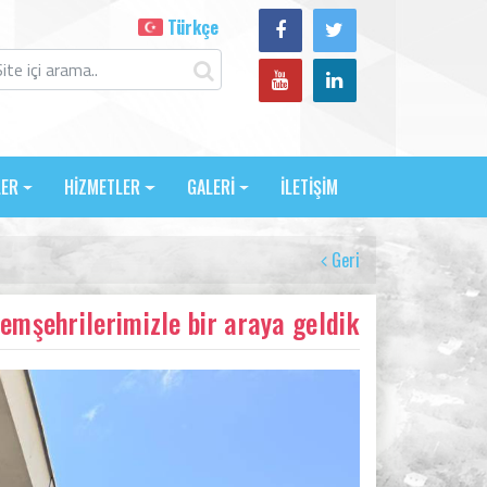
Türkçe
LER
HİZMETLER
GALERİ
İLETİŞİM
Geri
hemşehrilerimizle bir araya geldik