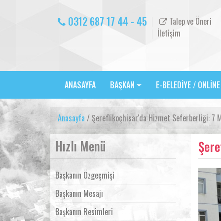
0312 687 17 44 - 45
Talep ve Öneri
İletişim
ANASAYFA
BAŞKAN
E-BELEDİYE / ONLİN
Anasayfa
/ Şereflikoçhisar'da Hizmet Seferberliği: 7 
Hızlı Menü
Şere
Başkanın Özgeçmişi
Başkanın Mesajı
Başkanın Resimleri