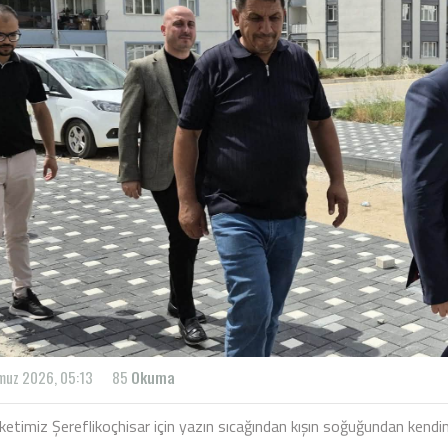
muz 2026, 05:13
85
Okuma
etimiz Şereflikoçhisar için yazın sıcağından kışın soğuğundan kendi