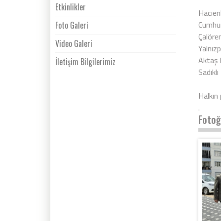
Etkinlikler
Hacıen
Cumhur
Foto Galeri
Çalöre
Video Galeri
Yalnız
Aktaş 
İletişim Bilgilerimiz
Sadıkl
Halkın
.
Fotoğ