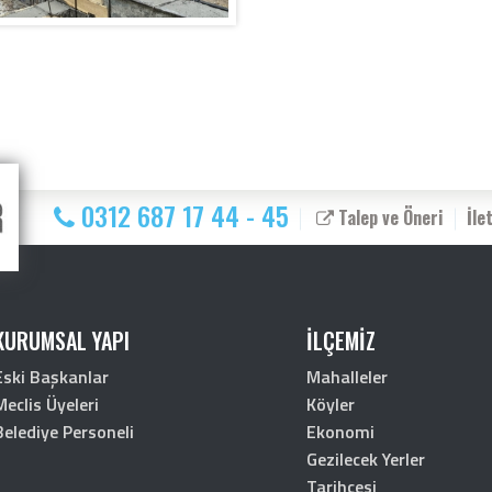
0312 687 17 44 - 45
Talep ve Öneri
İle
KURUMSAL YAPI
İLÇEMİZ
Eski Başkanlar
Mahalleler
Meclis Üyeleri
Köyler
Belediye Personeli
Ekonomi
Gezilecek Yerler
Tarihçesi