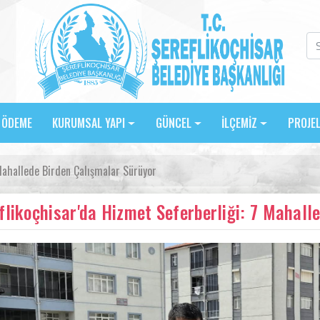
E ÖDEME
KURUMSAL YAPI
GÜNCEL
İLÇEMİZ
PROJE
Mahallede Birden Çalışmalar Sürüyor
flikoçhisar'da Hizmet Seferberliği: 7 Mahall