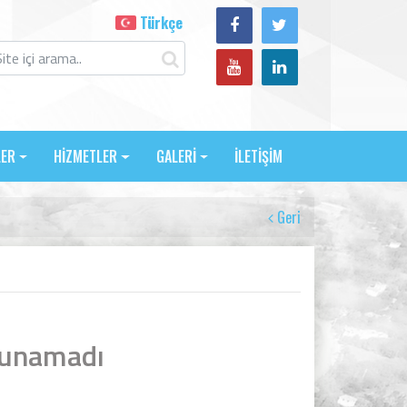
Türkçe
LER
HİZMETLER
GALERİ
İLETİŞİM
Geri
lunamadı