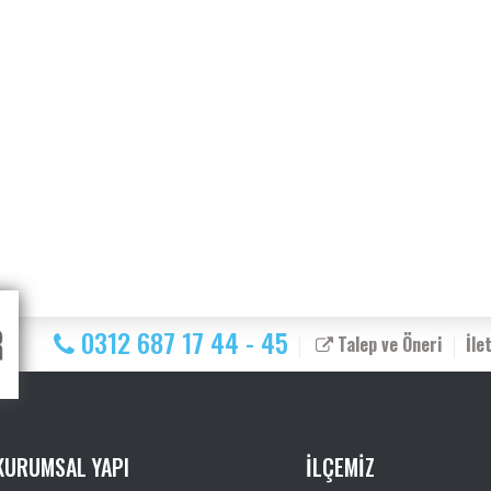
0312 687 17 44 - 45
Talep ve Öneri
İle
KURUMSAL YAPI
İLÇEMİZ