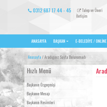
0312 687 17 44 - 45
Talep ve Öneri
İletişim
ANASAYFA
BAŞKAN
E-BELEDİYE / ONLİN
Anasayfa
/ Aradığınız Sayfa Bulunamadı
Hızlı Menü
Arad
Başkanın Özgeçmişi
Başkanın Mesajı
Başkanın Resimleri