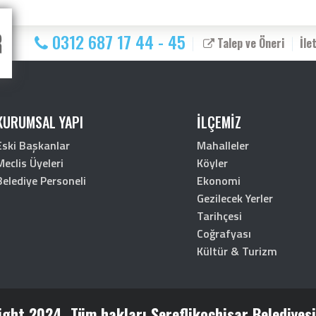
0312 687 17 44 - 45
Talep ve Öneri
İle
KURUMSAL YAPI
İLÇEMİZ
Eski Başkanlar
Mahalleler
Meclis Üyeleri
Köyler
Belediye Personeli
Ekonomi
Gezilecek Yerler
Tarihçesi
Coğrafyası
Kültür & Turizm
ght 2024. Tüm hakları Şereflikoçhisar Belediyesin