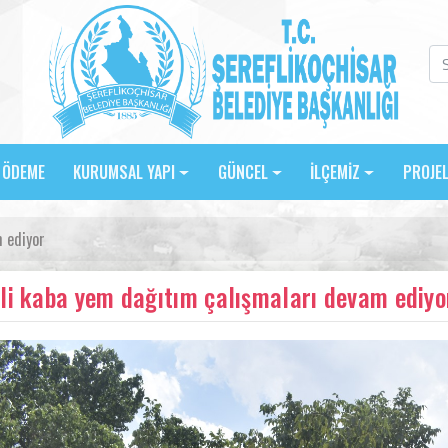
E ÖDEME
KURUMSAL YAPI
GÜNCEL
İLÇEMİZ
PROJE
m ediyor
li kaba yem dağıtım çalışmaları devam ediyo