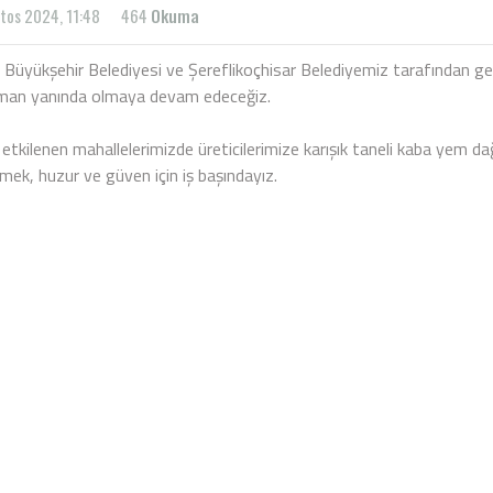
tos 2024, 11:48
464
Okuma
Büyükşehir Belediyesi ve Şereflikoçhisar Belediyemiz tarafından gerçe
man yanında olmaya devam edeceğiz.
etkilenen mahallelerimizde üreticilerimize karışık taneli kaba yem d
lmek, huzur ve güven için iş başındayız.