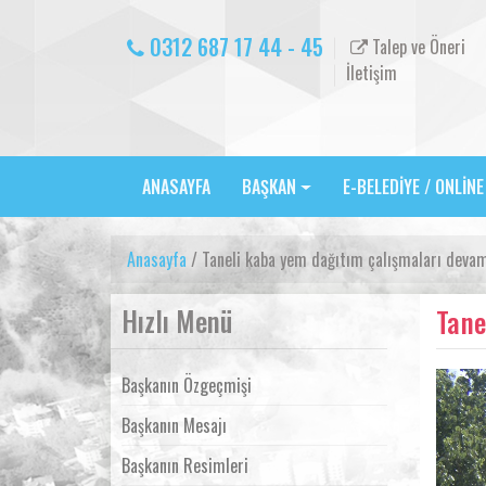
0312 687 17 44 - 45
Talep ve Öneri
İletişim
ANASAYFA
BAŞKAN
E-BELEDİYE / ONLİN
Anasayfa
/ Taneli kaba yem dağıtım çalışmaları deva
Hızlı Menü
Tane
Başkanın Özgeçmişi
Başkanın Mesajı
Başkanın Resimleri