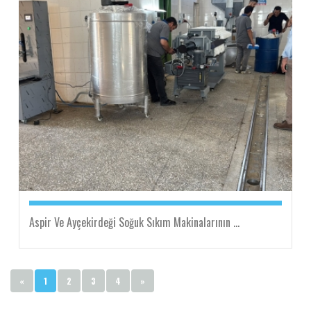
Aspir Ve Ayçekirdeği Soğuk Sıkım Makinalarının ...
«
1
2
3
4
»