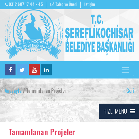
0312 687 17 44 - 45
Talep ve Öneri
İletişim
Anasayfa
/ Tamamlanan Projeler
Geri
HIZLI MENU
Tamamlanan Projeler