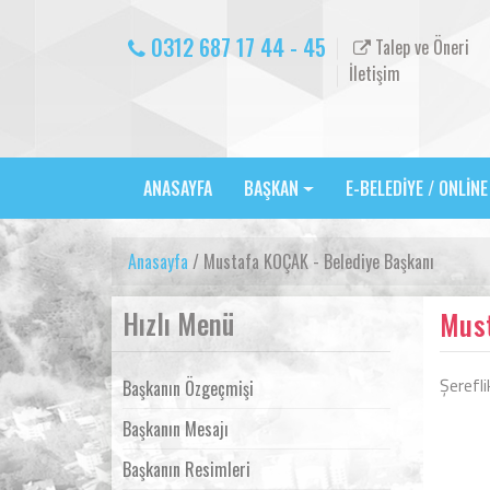
0312 687 17 44 - 45
Talep ve Öneri
İletişim
ANASAYFA
BAŞKAN
E-BELEDİYE / ONLİN
Anasayfa
/ Mustafa KOÇAK - Belediye Başkanı
Hızlı Menü
Must
Şerefl
Başkanın Özgeçmişi
Başkanın Mesajı
Başkanın Resimleri