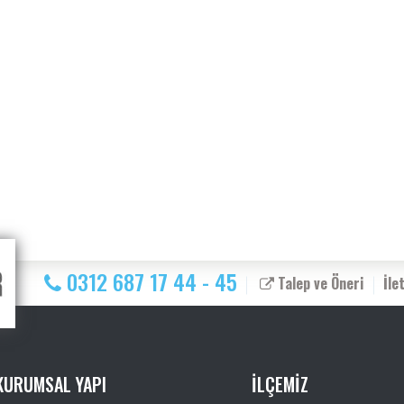
0312 687 17 44 - 45
Talep ve Öneri
İle
KURUMSAL YAPI
İLÇEMİZ