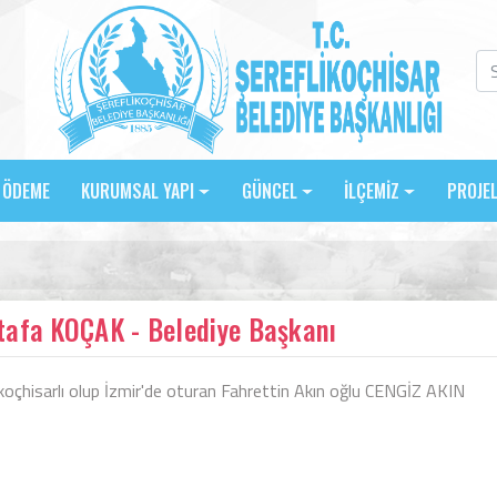
E ÖDEME
KURUMSAL YAPI
GÜNCEL
İLÇEMİZ
PROJE
afa KOÇAK - Belediye Başkanı
ikoçhisarlı olup İzmir'de oturan Fahrettin Akın oğlu CENGİZ AKIN