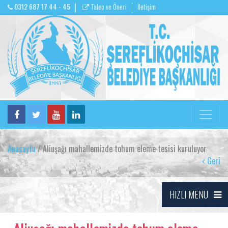
0312 687 17 44 - 45
Talep ve Öneri
İletişim
Anasayfa
/ Aliuşağı mahallemizde tohum eleme tesisi kuruluyor
Geri
HIZLI MENU