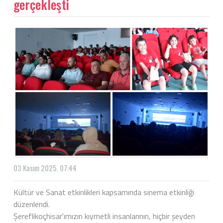
gerçekleşti
03 Kasım 2025, 07:44
Kültür ve Sanat etkinlikleri kapsamında sinema etkinliği
düzenlendi.
Şereflikoçhisar'ımızın kıymetli insanlarının, hiçbir şeyden