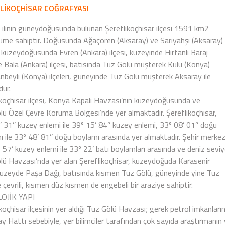
LİKOÇHİSAR COĞRAFYASI
 ilinin güneydoğusunda bulunan Şereflikoçhisar ilçesi 1591 km2
üme sahiptir. Doğusunda Ağaçören (Aksaray) ve Sarıyahşi (Aksaray)
i, kuzeydoğusunda Evren (Ankara) ilçesi, kuzeyinde Hirfanlı Baraj
e Bala (Ankara) ilçesi, batısında Tuz Gölü müşterek Kulu (Konya)
nbeyli (Konya) ilçeleri, güneyinde Tuz Gölü müşterek Aksaray ile
ur.
ikoçhisar ilçesi, Konya Kapalı Havzası’nın kuzeydoğusunda ve
lü Özel Çevre Koruma Bölgesi’nde yer almaktadır. Şereflikoçhisar,
 31’’ kuzey enlemi ile 39º 15’ 84’’ kuzey enlemi, 33º 08’ 01’’ doğu
 ile 33º 48’ 81’’ doğu boylamı arasında yer almaktadır. Şehir merkez
º 57’ kuzey enlemi ile 33º 22’ batı boylamları arasında ve deniz sevi
lü Havzası’nda yer alan Şereflikoçhisar, kuzeydoğuda Karasenir
kuzeyde Paşa Dağı, batısında kısmen Tuz Gölü, güneyinde yine Tuz
e çevrili, kısmen düz kısmen de engebeli bir araziye sahiptir.
LOJİK YAPI
koçhisar ilçesinin yer aldığı Tuz Gölü Havzası; gerek petrol imkanlar
y Hattı sebebiyle, yer bilimciler tarafından çok sayıda araştırmanın ya