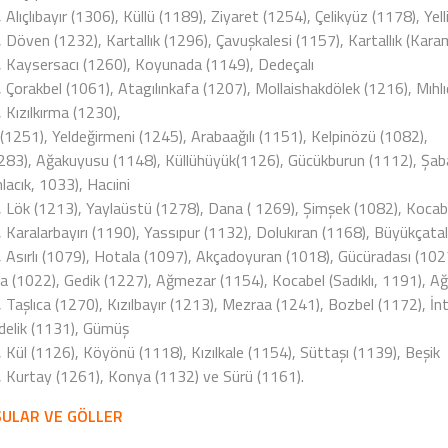
 Alıçlıbayır (1306), Küllü (1189), Ziyaret (1254), Çelikyüz (1178), Ye
 Döven (1232), Kartallık (1296), Çavuşkalesi (1157), Kartallık (Kara
, Kaysersacı (1260), Koyunada (1149), Dedeçalı
 Çorakbel (1061), Atagılınkafa (1207), Mollaishakdölek (1216), Mıhlıd
 Kızılkırma (1230),
(1251), Yeldeğirmeni (1245), Arabaağılı (1151), Kelpinözü (1082),
1283), Ağakuyusu (1148), Küllühüyük(1126), Gücükburun (1112), Şabanb
acık, 1033), Hacıini
, Lök (1213), Yaylaüstü (1278), Dana ( 1269), Şimşek (1082), Kocab
, Karalarbayırı (1190), Yassıpur (1132), Dolukıran (1168), Büyükçatal
, Asırlı (1079), Hotala (1097), Akçadoyuran (1018), Gücüradası (102
da (1022), Gedik (1227), Ağmezar (1154), Kocabel (Sadıklı, 1191), A
, Taşlıca (1270), Kızılbayır (1213), Mezraa (1241), Bozbel (1172), İ
delik (1131), Gümüş
 Kül (1126), Köyönü (1118), Kızılkale (1154), Süttaşı (1139), Beşik
, Kurtay (1261), Konya (1132) ve Sürü (1161).
ULAR VE GÖLLER