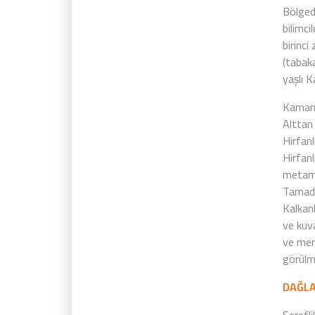
Bölgede
bilimci
birinci
(tabak
yaşlı 
Kaman 
Alttan
Hirfanl
Hirfan
metamo
Tamada
Kalkan
ve kuva
ve mer
görülm
DAĞLA