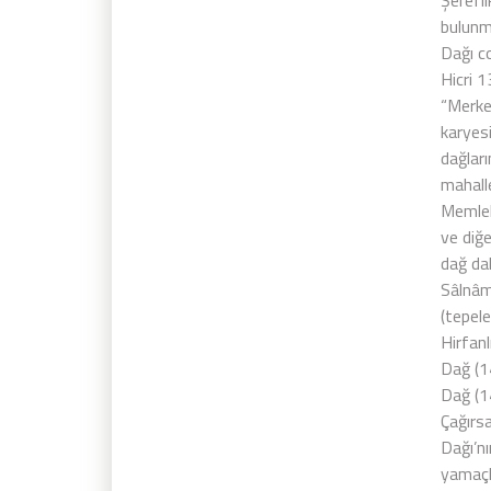
Şerefl
bulunm
Dağı c
Hicri 1
“Merke
karyesi
dağları
mahall
Memleh
ve diğe
dağ da
Sâlnâm
(tepele
Hirfanl
Dağ (1
Dağ (1
Çağırs
Dağı’n
yamaçla