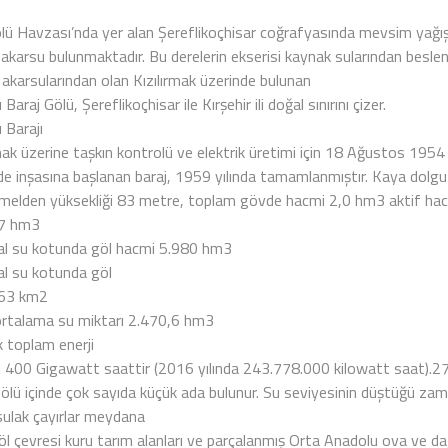
lü Havzası’nda yer alan Şereflikoçhisar coğrafyasında mevsim yağışla
akarsu bulunmaktadır. Bu derelerin ekserisi kaynak sularından besleni
 akarsularından olan Kızılırmak üzerinde bulunan
ı Baraj Gölü, Şereflikoçhisar ile Kırşehir ili doğal sınırını çizer.
ı Barajı
mak üzerine taşkın kontrolü ve elektrik üretimi için 18 Ağustos 1954
nde inşasına başlanan baraj, 1959 yılında tamamlanmıştır. Kaya dolgu
temelden yüksekliği 83 metre, toplam gövde hacmi 2,0 hm3 aktif ha
,7 hm3
al su kotunda göl hacmi 5.980 hm3
al su kotunda göl
263 km2
k ortalama su miktarı 2.470,6 hm3
lık toplam enerji
i 400 Gigawatt saattir (2016 yılında 243.778.000 kilowatt saat).2
gölü içinde çok sayıda küçük ada bulunur. Su seviyesinin düştüğü za
 sulak çayırlar meydana
Göl çevresi kuru tarım alanları ve parçalanmış Orta Anadolu ova ve d