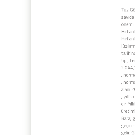
Tuz Gö
sayıda 
önemli
Hirfanl
Hirfanl
Kızılır
tarihi
tipi, 
2.044
, norm
, norm
alanı 
, yıllı
dir. Yıl
üretim
Baraj 
geçici
gelir. 