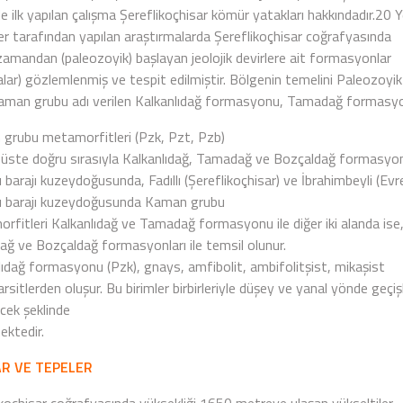
 ilk yapılan çalışma Şereflikoçhisar kömür yatakları hakkındadır.20 Y
ler tarafından yapılan araştırmalarda Şereflikoçhisar coğrafyasında
 zamandan (paleozoyik) başlayan jeolojik devirlere ait formasyonlar
alar) gözlemlenmiş ve tespit edilmiştir. Bölgenin temelini Paleozoyik
Kaman grubu adı verilen Kalkanlıdağ formasyonu, Tamadağ formasy
grubu metamorfitleri (Pzk, Pzt, Pzb)
 üste doğru sırasıyla Kalkanlıdağ, Tamadağ ve Bozçaldağ formasyo
ı barajı kuzeydoğusunda, Fadıllı (Şereflikoçhisar) ve İbrahimbeyli (Ev
lı barajı kuzeydoğusunda Kaman grubu
rfitleri Kalkanlıdağ ve Tamadağ formasyonu ile diğer iki alanda ise
ğ ve Bozçaldağ formasyonları ile temsil olunur.
lıdağ formasyonu (Pzk), gnays, amfibolit, ambifolitşist, mikaşist
rsitlerden oluşur. Bu birimler birbirleriyle düşey ve yanal yönde geçişl
cek şeklinde
ektedir.
R VE TEPELER