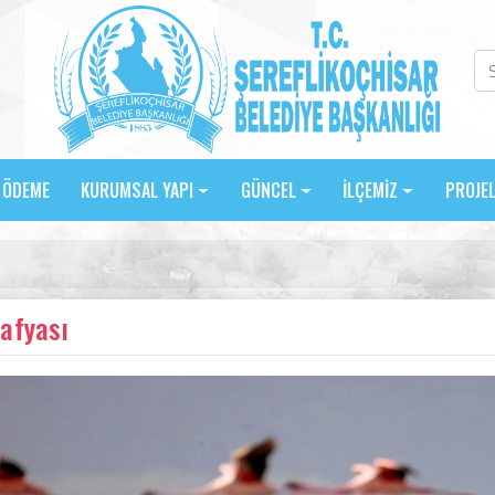
E ÖDEME
KURUMSAL YAPI
GÜNCEL
İLÇEMİZ
PROJE
afyası