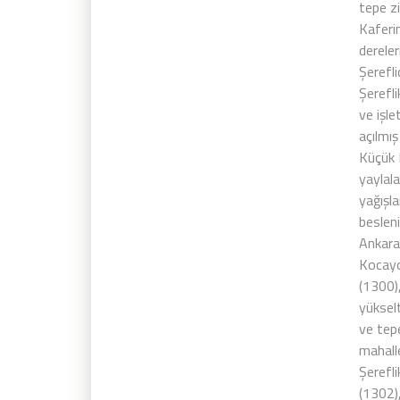
tepe z
Kaferi
dereler
Şerefli
Şerefl
ve işl
açılmı
Küçük 
yaylal
yağışla
besleni
Ankara
Kocayo
(1300),
yükselt
ve tepe
mahalle
Şerefl
(1302),