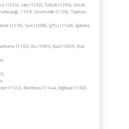
llice (1224), Lale (1232), Gölcük (1266), Gücük
mollauşağı, 1103), Güvercinlik (1126), Taşkuyu
ede (1276), Sivri (1089), Çiftci (1149), İğdeliöz
urnu (1132), Acı (1081), Kızıl (1097), Kızıl
el
7),
ğa
ntepe (1122), Mumkuyu (1144), Ağılbaşı (1182),