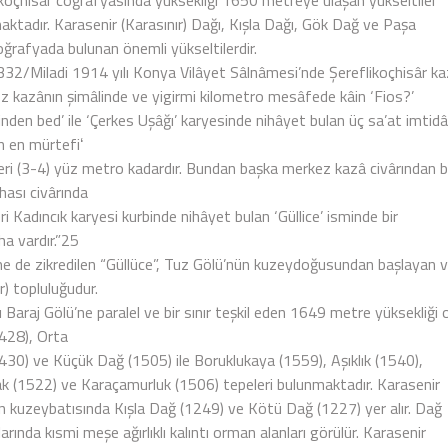
ikoçhisar coğrafyasında yüksekliği 1650 metreye ulaşan yükseltiler
aktadır. Karasenir (Karasınır) Dağı, Kışla Dağı, Gök Dağ ve Paşa
oğrafyada bulunan önemli yükseltilerdir.
332/Miladi 1914 yılı Konya Vilâyet Sâlnâmesi’nde Şereflikoçhisâr kazâ
z kazânın şimâlinde ve yigirmi kilometro mesâfede kâin ‘Fios?’
nden bed’ ile ‘Çerkes Uşâğı’ karyesinde nihâyet bulan üç sa’at imtidâ
n en mürtefiʻ
eri (3-4) yüz metro kadardır. Bundan başka merkez kazâ civârından be
ası civârında
ri Kadıncık karyesi kurbinde nihâyet bulan ‘Güllice’ isminde bir
ha vardır.”25
e de zikredilen “Güllüce”, Tuz Gölü’nün kuzeydoğusundan başlayan v
r) topluluğudur.
ı Baraj Gölü’ne paralel ve bir sınır teşkil eden 1649 metre yüksekliği
428), Orta
430) ve Küçük Dağ (1505) ile Boruklukaya (1559), Aşıklık (1540),
ak (1522) ve Karaçamurluk (1506) tepeleri bulunmaktadır. Karasenir
ın kuzeybatısında Kışla Dağ (1249) ve Kötü Dağ (1227) yer alır. Dağ
rında kısmi meşe ağırlıklı kalıntı orman alanları görülür. Karasenir