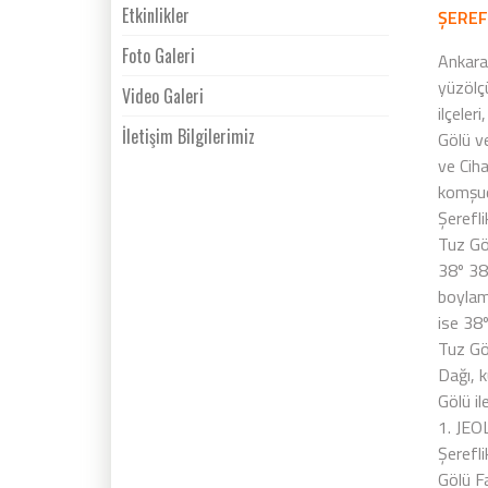
Etkinlikler
ŞEREF
Foto Galeri
Ankara
yüzölç
Video Galeri
ilçeler
İletişim Bilgilerimiz
Gölü v
ve Ciha
komşud
Şerefl
Tuz Gö
38º 38’
boylamı
ise 38
Tuz Gö
Dağı, 
Gölü il
1. JEO
Şerefli
Gölü Fa