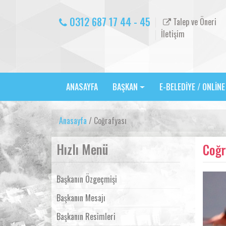
0312 687 17 44 - 45
Talep ve Öneri
İletişim
ANASAYFA
BAŞKAN
E-BELEDİYE / ONLİN
Anasayfa
/ Coğrafyası
Hızlı Menü
Coğr
Başkanın Özgeçmişi
Başkanın Mesajı
Başkanın Resimleri