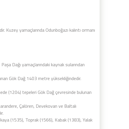
dir. Kuzey yamaçlarında Odunboğazı kalıntı ormanı
i, Paşa Dağı yamaçlarındaki kaynak sularından
unan Gök Dağ 1403 metre yüksekliğindedir.
lıdede (1204) tepeleri Gök Dağ çevresinde bulunan
 Karandere, Çalören, Devekovan ve Baltalı
r.
özkaya (1535), Toprak (1566), Kabak (1383), Yalak