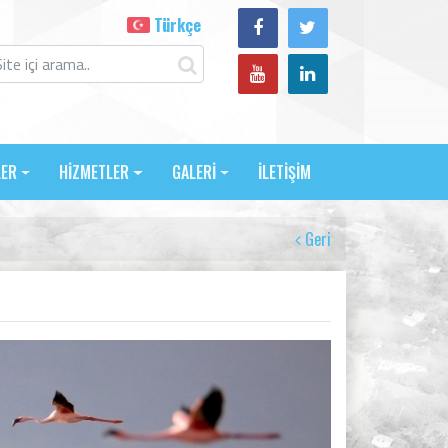
Türkçe
LER
HİZMETLER
GALERİ
İLETİŞİM
Geri