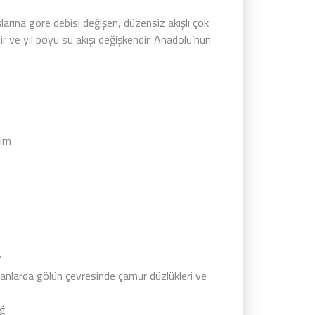
rına göre debisi değişen, düzensiz akışlı çok
r ve yıl boyu su akışı değişkendir. Anadolu’nun
cim
7
manlarda gölün çevresinde çamur düzlükleri ve
ağ