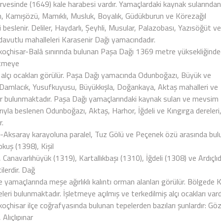
irvesinde (1649) kale harabesi vardır. Yamaçlardaki kaynak sularından
n, Kamışözü, Mamıklı, Musluk, Boyalık, Güdükburun ve Körezağıl
i beslenir. Deliler, Haydarlı, Şeyhli, Musular, Palazobası, Yazısöğüt ve
davutlu mahalleleri Karasenir Dağı yamacındadır.
ikoçhisar-Balâ sınırında bulunan Paşa Dağı 1369 metre yüksekliğinde
etmeye
ş alçı ocakları görülür. Paşa Dağı yamacında Odunboğazı, Büyük ve
Damlacık, Yusufkuyusu, Büyükkışla, Doğankaya, Aktaş mahalleri ve
ar bulunmaktadır. Paşa Dağı yamaçlarındaki kaynak suları ve mevsim
rıyla beslenen Odunboğazı, Aktaş, Harhor, İğdeli ve Kıngırga dereler
r.
-Aksaray karayoluna paralel, Tuz Gölü ve Peçenek özü arasında bul
kuş (1398), Kişil
 Canavarlıhüyük (1319), Kartallıkbaşı (1310), İğdeli (1308) ve Ardıç
ilerdir. Dağ
 yamaçlarında meşe ağırlıklı kalıntı orman alanları görülür. Bölgede
leri bulunmaktadır. İşletmeye açılmış ve terkedilmiş alçı ocakları vardı
ikoçhisar ilçe coğrafyasında bulunan tepelerden bazıları şunlardır: G
 Alıçlıpınar