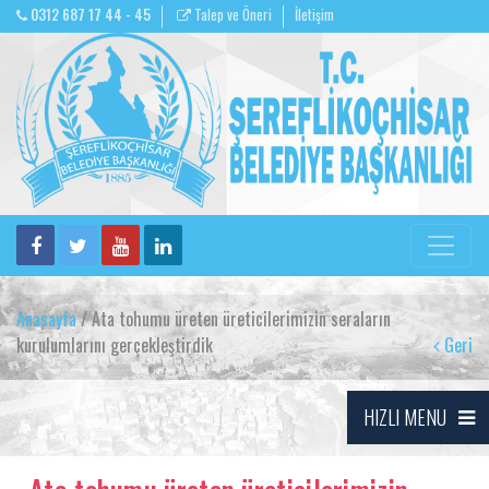
0312 687 17 44 - 45
Talep ve Öneri
İletişim
Anasayfa
/ Ata tohumu üreten üreticilerimizin seraların
kurulumlarını gerçekleştirdik
Geri
HIZLI MENU